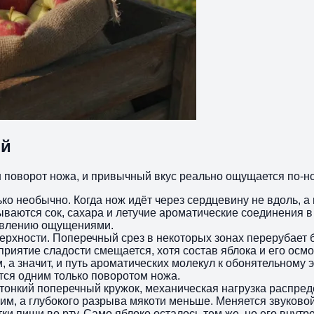
ой
н поворот ножа, и привычный вкус реально ощущается по‑но
ько необычно. Когда нож идёт через сердцевину не вдоль, а
ываются сок, сахара и летучие ароматические соединения в 
равлению ощущениями.
ерхности. Поперечный срез в некоторых зонах перерубает 
приятие сладости смещается, хотя состав яблока и его ос
, а значит, и путь ароматических молекул к обонятельному 
ется одним только поворотом ножа.
 тонкий поперечный кружок, механическая нагрузка распре
ким, а глубокого разрыва мякоти меньше. Меняется звуково
и пищи во рту. Само яблоко осталось тем же, но его внутр