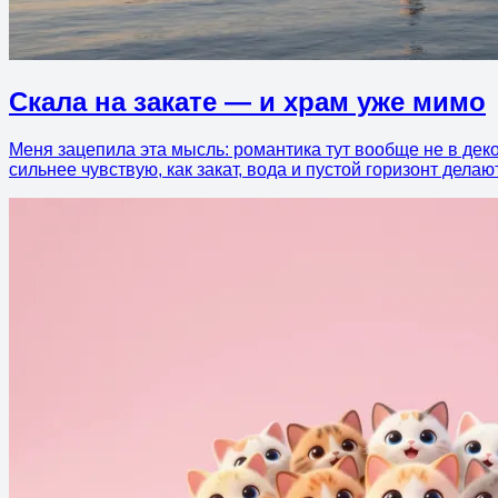
Скала на закате — и храм уже мимо
Меня зацепила эта мысль: романтика тут вообще не в деко
сильнее чувствую, как закат, вода и пустой горизонт дела