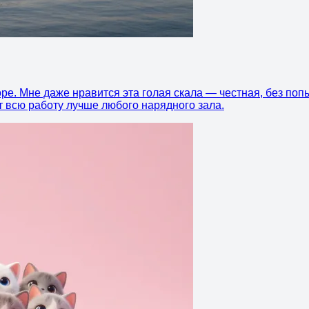
ре. Мне даже нравится эта голая скала — честная, без поп
ют всю работу лучше любого нарядного зала.