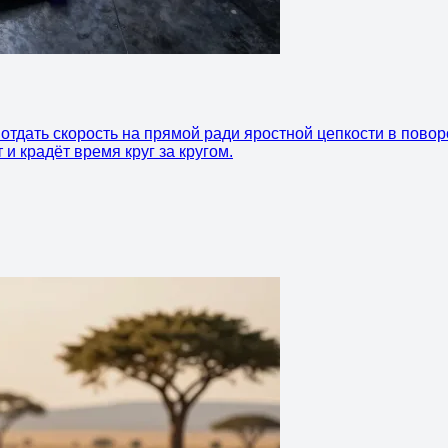
отдать скорость на прямой ради яростной цепкости в поворо
 и крадёт время круг за кругом.