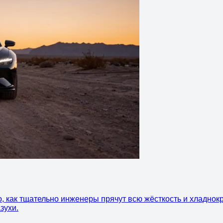
о, как тщательно инженеры прячут всю жёсткость и хладнок
зухи.