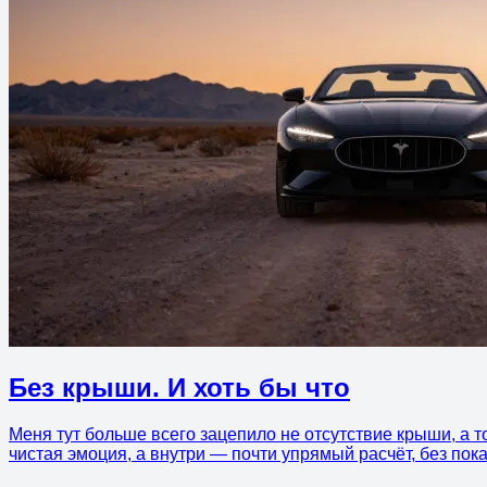
Без крыши. И хоть бы что
Меня тут больше всего зацепило не отсутствие крыши, а т
чистая эмоция, а внутри — почти упрямый расчёт, без пока