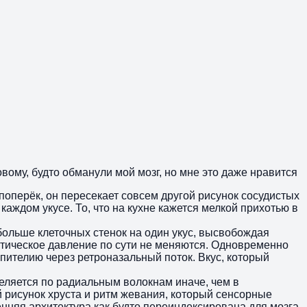
вому, будто обманули мой мозг, но мне это даже нравится
 поперёк, он пересекает совсем другой рисунок сосудистых
каждом укусе. То, что на кухне кажется мелкой прихотью в
больше клеточных стенок на один укус, высвобождая
мотическое давление по сути не меняются. Одновременно
эпителию через ретроназальный поток. Вкус, который
деляется по радиальным волокнам иначе, чем в
й рисунок хруста и ритм жевания, который сенсорные
енняя архитектура как будто переиндексирована для мозга,