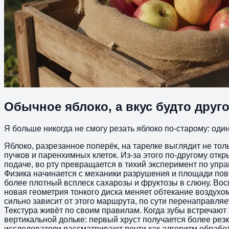
Обычное яблоко, а вкус будто друг
Я больше никогда не смогу резать яблоко по‑старому: оди
Яблоко, разрезанное поперёк, на тарелке выглядит не тол
пучков и паренхимных клеток. Из‑за этого по‑другому откр
подаче, во рту превращается в тихий эксперимент по уп
Физика начинается с механики разрушения и площади пов
более плотный всплеск сахарозы и фруктозы в слюну. Вос
новая геометрия тонкого диска меняет обтекание воздухом
сильно зависит от этого маршрута, по сути перенаправля
Текстура живёт по своим правилам. Когда зубы встречают
вертикальной дольке: первый хруст получается более рез
исследователи рассматривают почти как алгоритм обработк