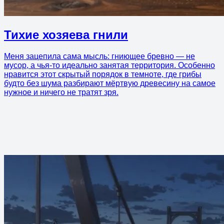
Тихие хозяева гнили
Меня зацепила сама мысль: гниющее бревно — не
мусор, а чья-то идеально занятая территория. Особенно
нравится этот скрытый порядок в темноте, где грибы
будто без шума разбирают мёртвую древесину на самое
нужное и ничего не тратят зря.