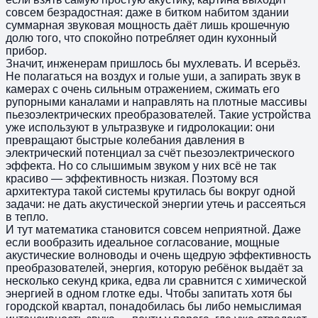
совсем безрадостная: даже в битком набитом здании
суммарная звуковая мощность даёт лишь крошечную
долю того, что спокойно потребляет один кухонный
прибор.
Значит, инженерам пришлось бы мухлевать. И всерьёз.
Не полагаться на воздух и голые уши, а запирать звук в
камерах с очень сильным отражением, сжимать его
рупорными каналами и направлять на плотные массивы
пьезоэлектрических преобразователей. Такие устройства
уже используют в ультразвуке и гидролокации: они
превращают быстрые колебания давления в
электрический потенциал за счёт пьезоэлектрического
эффекта. Но со слышимым звуком у них всё не так
красиво — эффективность низкая. Поэтому вся
архитектура такой системы крутилась бы вокруг одной
задачи: не дать акустической энергии утечь и рассеяться
в тепло.
И тут математика становится совсем неприятной. Даже
если вообразить идеальное согласование, мощные
акустические волноводы и очень щедрую эффективность
преобразователей, энергия, которую ребёнок выдаёт за
несколько секунд крика, едва ли сравнится с химической
энергией в одном глотке еды. Чтобы запитать хотя бы
городской квартал, понадобилась бы либо немыслимая