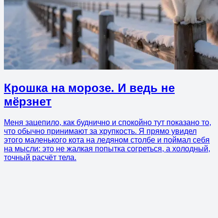
Крошка на морозе. И ведь не
мёрзнет
Меня зацепило, как буднично и спокойно тут показано то,
что обычно принимают за хрупкость. Я прямо увидел
этого маленького кота на ледяном столбе и поймал себя
на мысли: это не жалкая попытка согреться, а холодный,
точный расчёт тела.