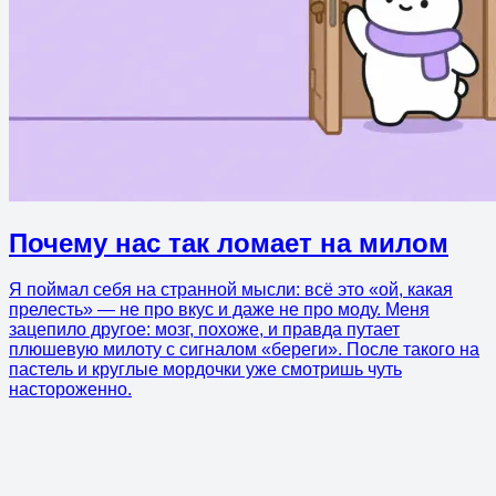
Почему нас так ломает на милом
Я поймал себя на странной мысли: всё это «ой, какая
прелесть» — не про вкус и даже не про моду. Меня
зацепило другое: мозг, похоже, и правда путает
плюшевую милоту с сигналом «береги». После такого на
пастель и круглые мордочки уже смотришь чуть
настороженно.