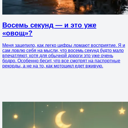
Восемь секунд — и это уже
«овощ»?
Меня зацепило, как легко цифры ломают восприятие. Я и
сам ловлю себя на мысли, что восемь секунд будто мало
впечатляют, хотя для обычной дороги это уже очень
бодро. Особенно бесит, что все смотрят на паспортные
рекорды, а не на то, как мотоцикл едет вживую.