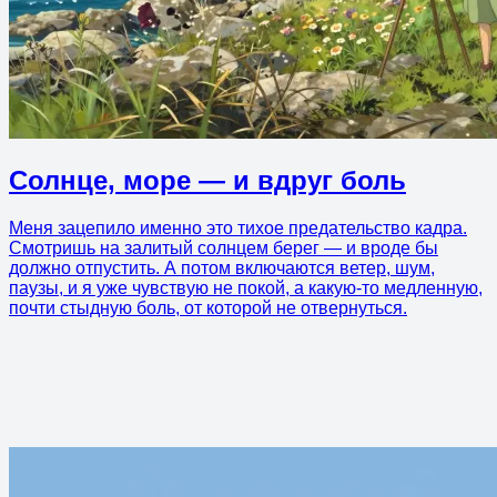
Солнце, море — и вдруг боль
Меня зацепило именно это тихое предательство кадра.
Смотришь на залитый солнцем берег — и вроде бы
должно отпустить. А потом включаются ветер, шум,
паузы, и я уже чувствую не покой, а какую-то медленную,
почти стыдную боль, от которой не отвернуться.