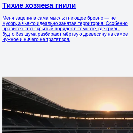
Тихие хозяева гнили
Меня зацепила сама мысль: гниющее бревно — не
мусор, а чья-то идеально занятая территория. Особенно
нравится этот скрытый порядок в темноте, где грибы
будто без шума разбирают мёртвую древесину на самое
нужное и ничего не тратят зря.