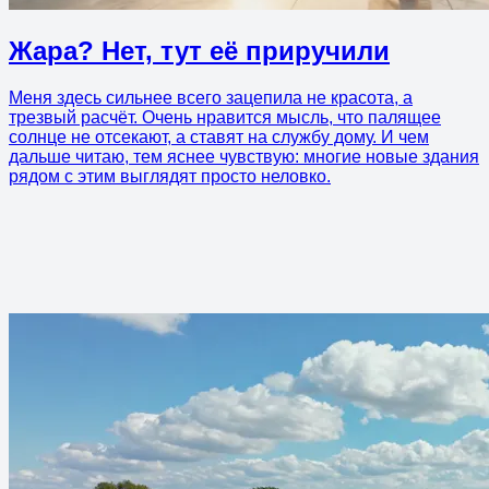
Жара? Нет, тут её приручили
Меня здесь сильнее всего зацепила не красота, а
трезвый расчёт. Очень нравится мысль, что палящее
солнце не отсекают, а ставят на службу дому. И чем
дальше читаю, тем яснее чувствую: многие новые здания
рядом с этим выглядят просто неловко.