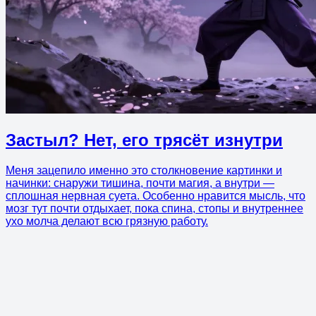
Застыл? Нет, его трясёт изнутри
Меня зацепило именно это столкновение картинки и
начинки: снаружи тишина, почти магия, а внутри —
сплошная нервная суета. Особенно нравится мысль, что
мозг тут почти отдыхает, пока спина, стопы и внутреннее
ухо молча делают всю грязную работу.