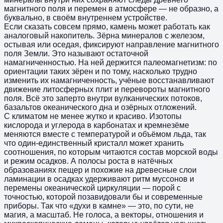
магнитного поля и перемен в атмосфере — не образно, а
буквально, в своём внутреннем устройстве.
Если сказать совсем прямо, камень может работать как
аналоговый накопитель. Зёрна минералов с железом,
остывая или оседая, фиксируют направление магнитного
поля Земли. Это называют остаточной
намагниченностью. На ней держится палеомагнетизм: по
ориентации таких зёрен и по тому, насколько трудно
изменить их намагниченность, учёные восстанавливают
движение литосферных плит и перевороты магнитного
поля. Всё это заперто внутри вулканических потоков,
базальтов океанического дна и озёрных отложений.
С климатом не менее жутко и красиво. Изотопы
кислорода и углерода в карбонатах и кремнезёме
меняются вместе с температурой и объёмом льда, так
что один-единственный кристалл может хранить
соотношения, по которым читаются состав морской воды
и режим осадков. А полосы роста в натёчных
образованиях пещер и похожие на древесные слои
ламинации в осадках удерживают ритм муссонов и
перемены океанической циркуляции — порой с
точностью, которой позавидовали бы и современные
приборы. Так что «духи в камне» — это, по сути, не
магия, а масштаб. Не голоса, а векторы, отношения и