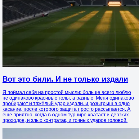
Вот это били. И не только издали
Я поймал себя на простой мысли: больше всего люблю
не одинаково красивые голы, а разные. Меня одинаково
пробирают и тяжёлый удар издали, и розыгрыш в одно
касание, после которого защита просто рассыпается. А
ещё приятно, когда в одном турнире хватает и дерзких
проходов, и злых контратак, и точных ударов головой.