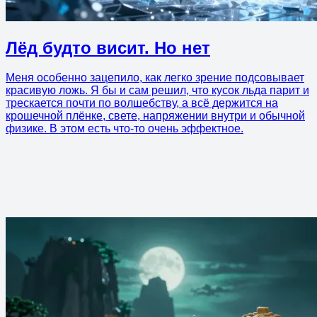
Лёд будто висит. Но нет
Меня особенно зацепило, как легко зрение подсовывает
красивую ложь. Я бы и сам решил, что кусок льда парит и
трескается почти по волшебству, а всё держится на
крошечной плёнке, свете, напряжении внутри и обычной
физике. В этом есть что-то очень эффектное.