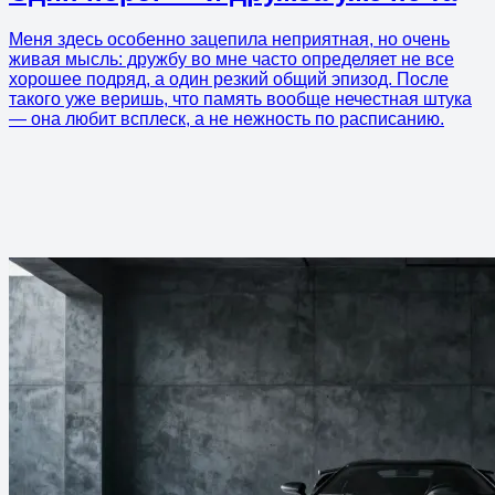
Меня здесь особенно зацепила неприятная, но очень
живая мысль: дружбу во мне часто определяет не все
хорошее подряд, а один резкий общий эпизод. После
такого уже веришь, что память вообще нечестная штука
— она любит всплеск, а не нежность по расписанию.