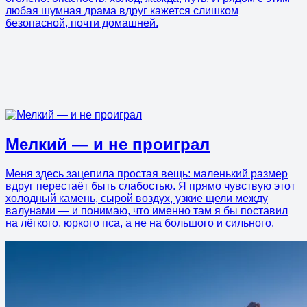
любая шумная драма вдруг кажется слишком
безопасной, почти домашней.
Мелкий — и не проиграл
Меня здесь зацепила простая вещь: маленький размер
вдруг перестаёт быть слабостью. Я прямо чувствую этот
холодный камень, сырой воздух, узкие щели между
валунами — и понимаю, что именно там я бы поставил
на лёгкого, юркого пса, а не на большого и сильного.