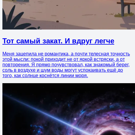
Тот самый закат. И вдруг легче
Меня зацепила не романтика, а почти телесная точность
этой мысли: покой приходит не от яркой встряски, а от
повторения. Я прямо почувствовал, как знакомый берег,
соль в воздухе и шум воды могут успокаивать ещё до
того, как солнце коснётся линии моря.