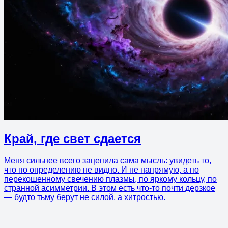
Край, где свет сдается
Меня сильнее всего зацепила сама мысль: увидеть то,
что по определению не видно. И не напрямую, а по
перекошенному свечению плазмы, по яркому кольцу, по
странной асимметрии. В этом есть что-то почти дерзкое
— будто тьму берут не силой, а хитростью.