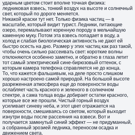
ударным цветом стоит вполне точная физика:
ледниковая взвесь, тонкий воздух на высоте и солнечный
свет, который по дороге меняется.
Никакой краски тут нет. Только физика частиц — в
масштабе, который видит турист. Ледники, питающие
озеро, перемалывают коренную породу в мельчайшую
каменную муку. Потом эта взвесь попадает в воду, а
холод и слабая биологическая активность не дают ей
быстро осесть на дно. Размер у этих частиц как раз такой,
чтобы очень сильно рассеивать свет: короткие волны
отклоняются особенно заметно, и обратно в глаза летит
тот самый электрический сине-бирюзовый оттенок, с
которым камера телефона справляется не до конца.
То, что кажется фальшивым, на деле просто слишком
хорошо настроено самой природой. На большой высоте
разреженная атмосфера еще до поверхности воды
ослабляет часть красного и зеленого в солнечном
спектре, а сама толща воды добирает остатки красного,
которые все же прошли. Чистый горный воздух
усиливает синеву неба, и этот цвет отражается на
поверхности, смешиваясь со светом, который выходит
изнутри воды после рассеяния на взвеси. Вот и
получается замкнутый синий эффект — не придуманный,
а собранный эрозией ледника, переносом осадка и
движением света.