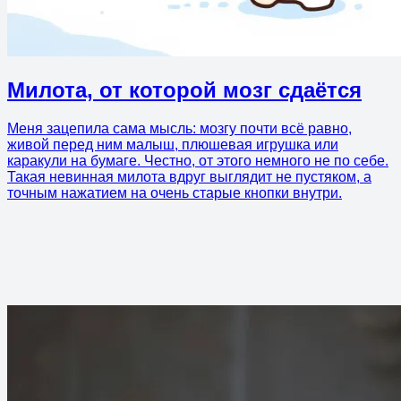
Милота, от которой мозг сдаётся
Меня зацепила сама мысль: мозгу почти всё равно,
живой перед ним малыш, плюшевая игрушка или
каракули на бумаге. Честно, от этого немного не по себе.
Такая невинная милота вдруг выглядит не пустяком, а
точным нажатием на очень старые кнопки внутри.