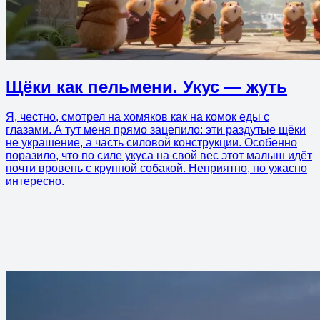
Щёки как пельмени. Укус — жуть
Я, честно, смотрел на хомяков как на комок еды с
глазами. А тут меня прямо зацепило: эти раздутые щёки
не украшение, а часть силовой конструкции. Особенно
поразило, что по силе укуса на свой вес этот малыш идёт
почти вровень с крупной собакой. Неприятно, но ужасно
интересно.