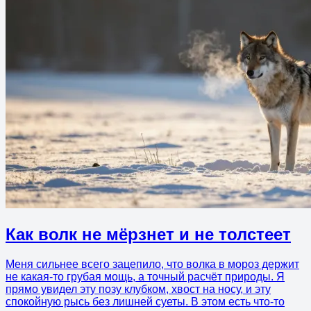
Как волк не мёрзнет и не толстеет
Меня сильнее всего зацепило, что волка в мороз держит
не какая-то грубая мощь, а точный расчёт природы. Я
прямо увидел эту позу клубком, хвост на носу, и эту
спокойную рысь без лишней суеты. В этом есть что-то