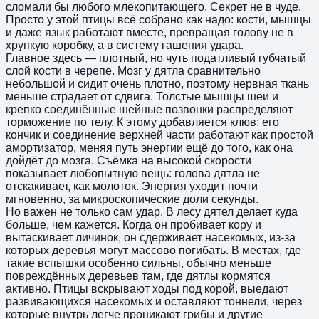
сломали бы любого млекопитающего. Секрет не в чуде.
Просто у этой птицы всё собрано как надо: кости, мышцы
и даже язык работают вместе, превращая голову не в
хрупкую коробку, а в систему гашения удара.
Главное здесь — плотный, но чуть податливый губчатый
слой кости в черепе. Мозг у дятла сравнительно
небольшой и сидит очень плотно, поэтому нервная ткань
меньше страдает от сдвига. Толстые мышцы шеи и
крепко соединённые шейные позвонки распределяют
торможение по телу. К этому добавляется клюв: его
кончик и соединение верхней части работают как простой
амортизатор, меняя путь энергии ещё до того, как она
дойдёт до мозга. Съёмка на высокой скорости
показывает любопытную вещь: голова дятла не
отскакивает, как молоток. Энергия уходит почти
мгновенно, за микроскопические доли секунды.
Но важен не только сам удар. В лесу дятел делает куда
больше, чем кажется. Когда он пробивает кору и
вытаскивает личинок, он сдерживает насекомых, из-за
которых деревья могут массово погибать. В местах, где
такие вспышки особенно сильны, обычно меньше
повреждённых деревьев там, где дятлы кормятся
активно. Птицы вскрывают ходы под корой, выедают
развивающихся насекомых и оставляют тоннели, через
которые внутрь легче проникают грибы и другие