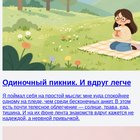
Одиночный пикник. И вдруг легче
Я поймал себя на простой мысли: мне куда спокойнее
одному на пледе, чем среди бесконечных анкет. В этом
есть почти телесное облегчение — солнце, трава, еда,
тишина. И на их фоне лента знакомств вдруг кажется не
надеждой, а нервной привычкой.