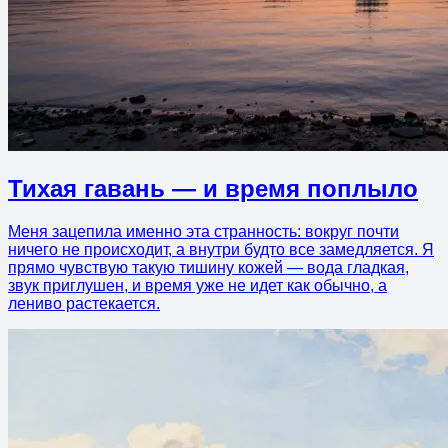
Тихая гавань — и время поплыло
Меня зацепила именно эта странность: вокруг почти
ничего не происходит, а внутри будто все замедляется. Я
прямо чувствую такую тишину кожей — вода гладкая,
звук приглушен, и время уже не идет как обычно, а
лениво растекается.