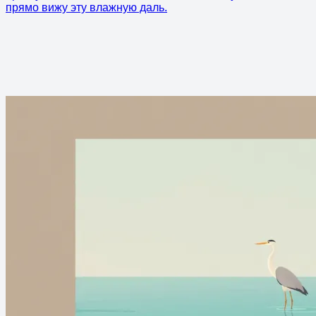
прямо вижу эту влажную даль.