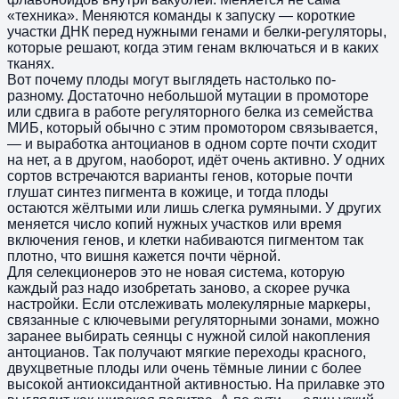
«техника». Меняются команды к запуску — короткие
участки ДНК перед нужными генами и белки-регуляторы,
которые решают, когда этим генам включаться и в каких
тканях.
Вот почему плоды могут выглядеть настолько по-
разному. Достаточно небольшой мутации в промоторе
или сдвига в работе регуляторного белка из семейства
МИБ, который обычно с этим промотором связывается,
— и выработка антоцианов в одном сорте почти сходит
на нет, а в другом, наоборот, идёт очень активно. У одних
сортов встречаются варианты генов, которые почти
глушат синтез пигмента в кожице, и тогда плоды
остаются жёлтыми или лишь слегка румяными. У других
меняется число копий нужных участков или время
включения генов, и клетки набиваются пигментом так
плотно, что вишня кажется почти чёрной.
Для селекционеров это не новая система, которую
каждый раз надо изобретать заново, а скорее ручка
настройки. Если отслеживать молекулярные маркеры,
связанные с ключевыми регуляторными зонами, можно
заранее выбирать сеянцы с нужной силой накопления
антоцианов. Так получают мягкие переходы красного,
двухцветные плоды или очень тёмные линии с более
высокой антиоксидантной активностью. На прилавке это