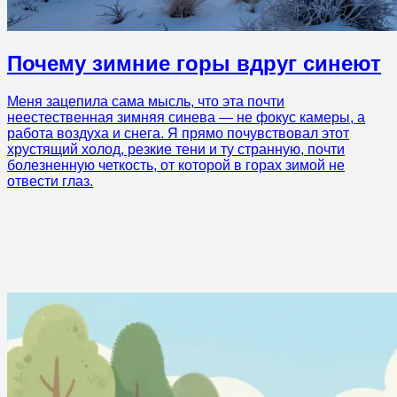
Почему зимние горы вдруг синеют
Меня зацепила сама мысль, что эта почти
неестественная зимняя синева — не фокус камеры, а
работа воздуха и снега. Я прямо почувствовал этот
хрустящий холод, резкие тени и ту странную, почти
болезненную четкость, от которой в горах зимой не
отвести глаз.