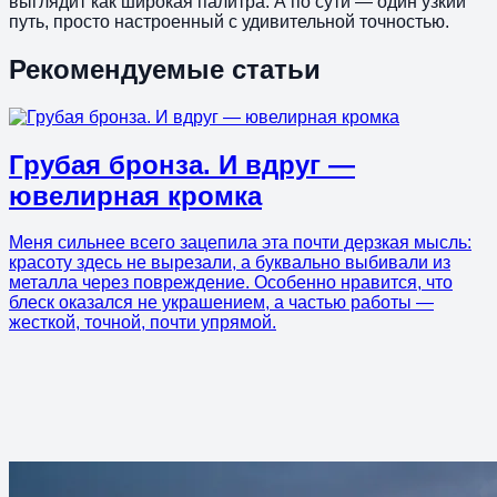
выглядит как широкая палитра. А по сути — один узкий
путь, просто настроенный с удивительной точностью.
Рекомендуемые статьи
Грубая бронза. И вдруг —
ювелирная кромка
Меня сильнее всего зацепила эта почти дерзкая мысль:
красоту здесь не вырезали, а буквально выбивали из
металла через повреждение. Особенно нравится, что
блеск оказался не украшением, а частью работы —
жесткой, точной, почти упрямой.