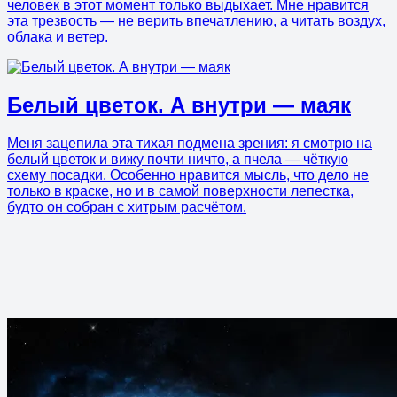
человек в этот момент только выдыхает. Мне нравится
эта трезвость — не верить впечатлению, а читать воздух,
облака и ветер.
Белый цветок. А внутри — маяк
Меня зацепила эта тихая подмена зрения: я смотрю на
белый цветок и вижу почти ничто, а пчела — чёткую
схему посадки. Особенно нравится мысль, что дело не
только в краске, но и в самой поверхности лепестка,
будто он собран с хитрым расчётом.