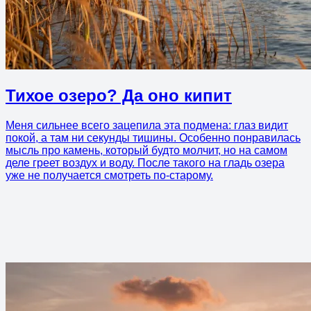
Тихое озеро? Да оно кипит
Меня сильнее всего зацепила эта подмена: глаз видит
покой, а там ни секунды тишины. Особенно понравилась
мысль про камень, который будто молчит, но на самом
деле греет воздух и воду. После такого на гладь озера
уже не получается смотреть по-старому.