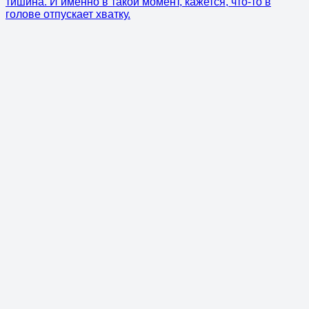
тишина. И именно в такой момент, кажется, что-то в
голове отпускает хватку.