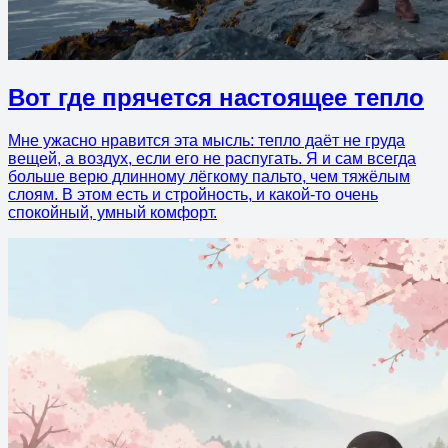
Вот где прячется настоящее тепло
Мне ужасно нравится эта мысль: тепло даёт не груда
вещей, а воздух, если его не распугать. Я и сам всегда
больше верю длинному лёгкому пальто, чем тяжёлым
слоям. В этом есть и стройность, и какой-то очень
спокойный, умный комфорт.