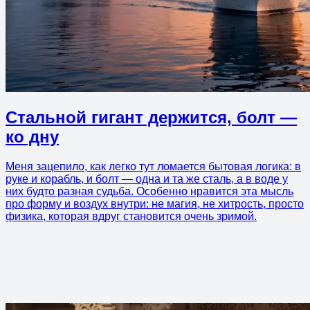
Стальной гигант держится, болт —
ко дну
Меня зацепило, как легко тут ломается бытовая логика: в
руке и корабль, и болт — одна и та же сталь, а в воде у
них будто разная судьба. Особенно нравится эта мысль
про форму и воздух внутри: не магия, не хитрость, просто
физика, которая вдруг становится очень зримой.