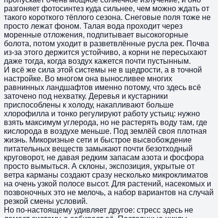
разгоняет фотосинтез куда сильнее, чем можно ждать от
такого короткого тёплого сезона. Снеговые поля тоже не
просто лежат фоном. Талая вода проходит через
моренные отложения, подпитывает высокогорные
болота, потом уходит в разветвлённые русла рек. Почва
из-за этого держится устойчиво, а корни не пересыхают
даже тогда, когда воздух кажется почти пустынным.
И всё же сила этой системы не в щедрости, а в точной
настройке. Во многом она выносливее многих
равнинных ландшафтов именно потому, что здесь всё
заточено под нехватку. Деревья и кустарники
приспособлены к холоду, накапливают больше
хлорофилла и тонко регулируют работу устьиц: нужно
взять максимум углерода, но не растерять воду там, где
кислорода в воздухе меньше. Под землёй своя плотная
жизнь. Микоризные сети и быстрое высвобождение
питательных веществ замыкают почти безотходный
круговорот, не давая редким запасам азота и фосфора
просто вымыться. А склоны, экспозиция, укрытые от
ветра карманы создают сразу несколько микроклиматов
на очень узкой полосе высот. Для растений, насекомых и
позвоночных это не мелочь, а набор вариантов на случай
резкой смены условий.
Но по-настоящему удивляет другое: стресс здесь не