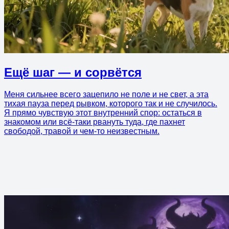
Ещё шаг — и сорвётся
Меня сильнее всего зацепило не поле и не свет, а эта
тихая пауза перед рывком, которого так и не случилось.
Я прямо чувствую этот внутренний спор: остаться в
знакомом или всё-таки рвануть туда, где пахнет
свободой, травой и чем-то неизвестным.