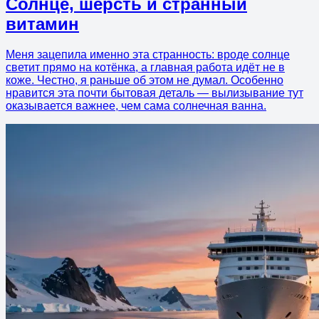
Солнце, шерсть и странный
витамин
Меня зацепила именно эта странность: вроде солнце
светит прямо на котёнка, а главная работа идёт не в
коже. Честно, я раньше об этом не думал. Особенно
нравится эта почти бытовая деталь — вылизывание тут
оказывается важнее, чем сама солнечная ванна.