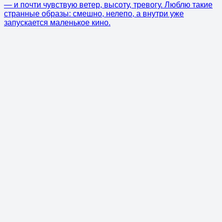
— и почти чувствую ветер, высоту, тревогу. Люблю такие
странные образы: смешно, нелепо, а внутри уже
запускается маленькое кино.