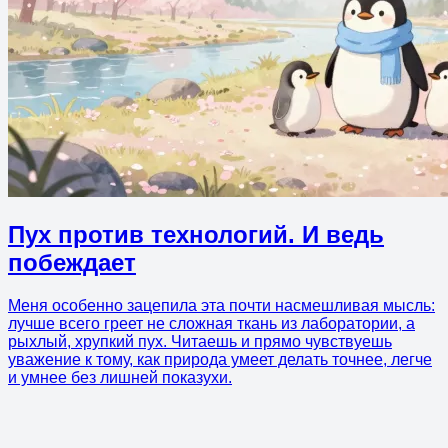
Пух против технологий. И ведь
побеждает
Меня особенно зацепила эта почти насмешливая мысль:
лучше всего греет не сложная ткань из лаборатории, а
рыхлый, хрупкий пух. Читаешь и прямо чувствуешь
уважение к тому, как природа умеет делать точнее, легче
и умнее без лишней показухи.