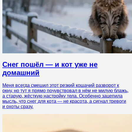
Снег пошёл — и кот уже не
домашний
Меня всегда смешил этот резкий кошачий разворот к
окну, но тут я прямо почувствовал в нём не милую блажь,
а старую, жёсткую настройку тела. Особенно зацепила
мысль, что снег для кота — не красота, а сигнал тревоги
и охоты сразу.