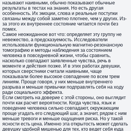
называют наивными, обычно показывают обычные
результаты в тестах на знания. Но есть другая
особенность. Их эмоции, слова и реальные поступки
связаны между собой заметно плотнее, чем у других. Из-
за этого их внутреннее состояние читается почти без
помех.
Самое неожиданное вот что: определяет эту группу не
невежество, а предсказуемость. Исследователи
использовали функциональную магнитно-резонансную
томографию и методы наблюдения за состоянием
человека в повседневной жизни, чтобы сравнить,
насколько совпадают заявленные чувства, речь в
моменте и действия позже. И в этих работах девушки,
которых сверстники считали наивными, чаще
показывали более высокое совпадение по всем трем
линиям. Проще говоря, у них меньше внутреннего
разрыва и меньше привычки подправлять себя на ходу
ради социального эффекта.
Если смотреть на доверие с этой стороны, оно выглядит
почти как расчет вероятности. Когда чувства, язык и
поведение человека сильно совпадают, окружающим
проще угадать его следующий шаг, а значит, рядом с ним
меньше тревоги и меньше ощущения риска. Но у такой
ясности есть цена. Именно эта открытость может сделать
девушку удобной мишенью для тех, кто ведет себя куда