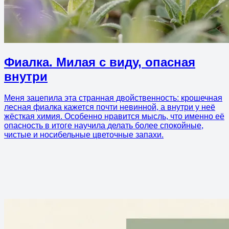
Фиалка. Милая с виду, опасная
внутри
Меня зацепила эта странная двойственность: крошечная
лесная фиалка кажется почти невинной, а внутри у неё
жёсткая химия. Особенно нравится мысль, что именно её
опасность в итоге научила делать более спокойные,
чистые и носибельные цветочные запахи.