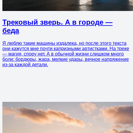
Трековый зверь. А в городе —
беда
Я люблю такие машины издалека, но после этого текста
они кажутся мне почти капризными артистками. На треке
— магия, спору нет. А в обычной жизни слишком много
боли: бордюры, жара, мелкие удары, вечное напряжение
из-за каждой детали.