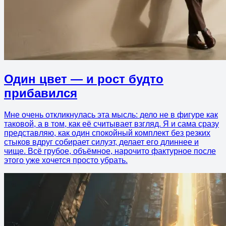
Один цвет — и рост будто
прибавился
Мне очень откликнулась эта мысль: дело не в фигуре как
таковой, а в том, как её считывает взгляд. Я и сама сразу
представляю, как один спокойный комплект без резких
стыков вдруг собирает силуэт, делает его длиннее и
чище. Всё грубое, объёмное, нарочито фактурное после
этого уже хочется просто убрать.