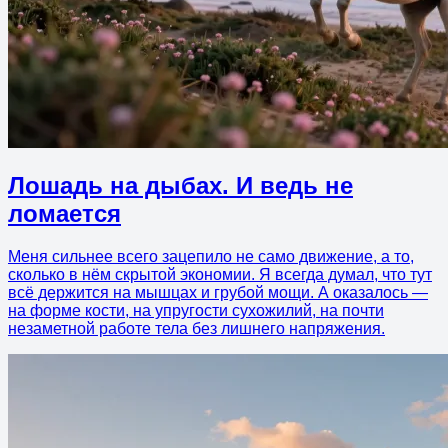
Лошадь на дыбах. И ведь не
ломается
Меня сильнее всего зацепило не само движение, а то,
сколько в нём скрытой экономии. Я всегда думал, что тут
всё держится на мышцах и грубой мощи. А оказалось —
на форме кости, на упругости сухожилий, на почти
незаметной работе тела без лишнего напряжения.