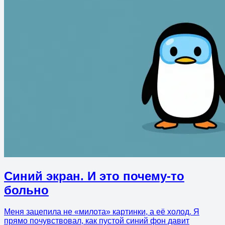
Синий экран. И это почему-то
больно
Меня зацепила не «милота» картинки, а её холод. Я
прямо почувствовал, как пустой синий фон давит