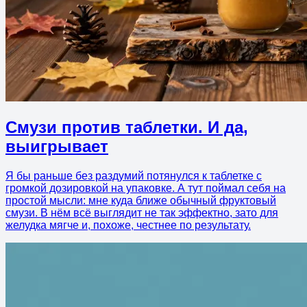
Смузи против таблетки. И да,
выигрывает
Я бы раньше без раздумий потянулся к таблетке с
громкой дозировкой на упаковке. А тут поймал себя на
простой мысли: мне куда ближе обычный фруктовый
смузи. В нём всё выглядит не так эффектно, зато для
желудка мягче и, похоже, честнее по результату.