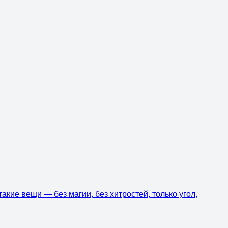
акие вещи — без магии, без хитростей, только угол,