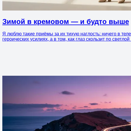
Зимой в кремовом — и будто выше
Я люблю такие приёмы за их тихую наглость: ничего в тел
героических усилиях, а в том, как глаз скользит по светлой