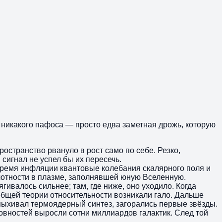
, никакого пафоса — просто едва заметная дрожь, которую
остранство рвануло в рост само по себе. Резко,
сигнал не успел бы их пересечь.
 время инфляции квантовые колебания скалярного поля и
лотности в плазме, заполнявшей юную Вселенную.
ивалось сильнее; там, где ниже, оно уходило. Когда
 общей теории относительности возникали гало. Дальше
спыхивал термоядерный синтез, загорались первые звёзды.
овностей выросли сотни миллиардов галактик. След той