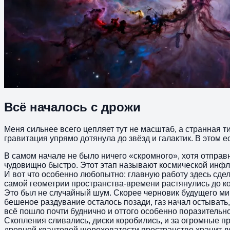
Всё началось с дрожи
Меня сильнее всего цепляет тут не масштаб, а странная 
гравитация упрямо дотянула до звёзд и галактик. В этом е
В самом начале не было ничего «скромного», хотя отправн
чудовищно быстро. Этот этап называют космической инфляц
И вот что особенно любопытно: главную работу здесь сд
самой геометрии пространства-времени растянулись до к
Это был не случайный шум. Скорее черновик будущего мира
бешеное раздувание осталось позади, газ начал остывать
всё пошло почти буднично и оттого особенно поразительн
Скопления сливались, диски коробились, и за огромные 
древней квантовой шероховатости пространство хранит до