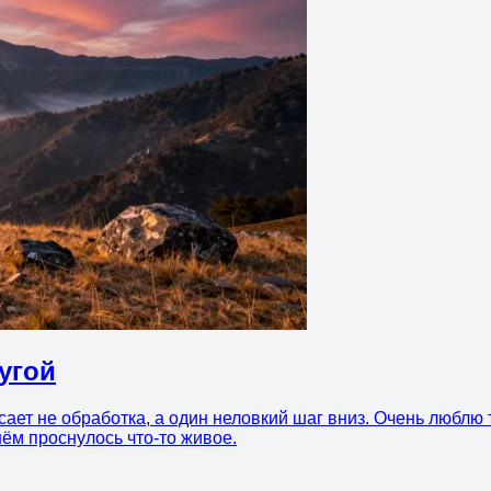
угой
ает не обработка, а один неловкий шаг вниз. Очень люблю т
 нём проснулось что-то живое.