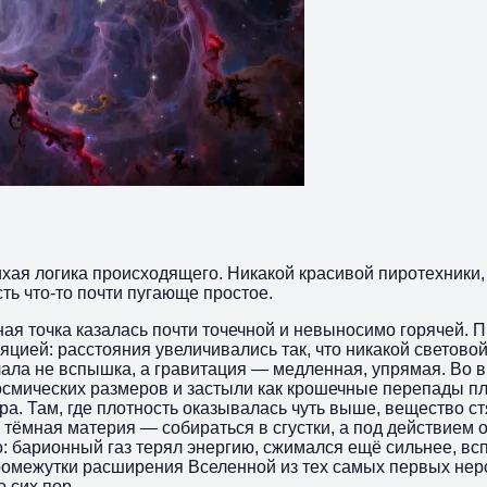
тихая логика происходящего. Никакой красивой пиротехники
сть что-то почти пугающе простое.
ая точка казалась почти точечной и невыносимо горячей. Пр
ией: расстояния увеличивались так, что никакой световой 
елала не вспышка, а гравитация — медленная, упрямая. Во
осмических размеров и застыли как крошечные перепады п
. Там, где плотность оказывалась чуть выше, вещество стяг
, тёмная материя — собираться в сгустки, а под действием
о: барионный газ терял энергию, сжимался ещё сильнее, в
промежутки расширения Вселенной из тех самых первых нер
 сих пор.