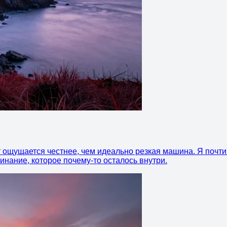
ощущается честнее, чем идеально резкая машина. Я почти ф
инание, которое почему-то осталось внутри.