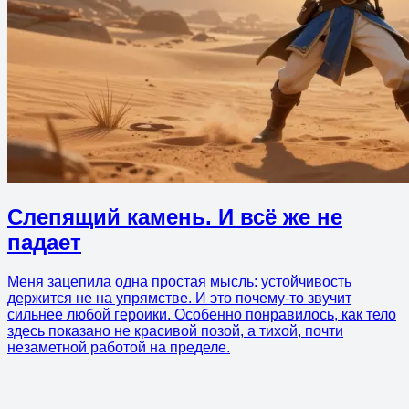
Слепящий камень. И всё же не
падает
Меня зацепила одна простая мысль: устойчивость
держится не на упрямстве. И это почему-то звучит
сильнее любой героики. Особенно понравилось, как тело
здесь показано не красивой позой, а тихой, почти
незаметной работой на пределе.