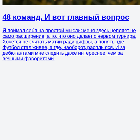
48 команд. И вот главный вопрос
Я поймал себя на простой мысли: меня здесь цепляет не
само расширение, а то, что оно делает с нервом турнира.
Хочется не считать матчи ради цифры, а понять, где
футбол стал живее, а где, наоборот, расплылся. И за
дебютантами мне следить даже интереснее, чем за
вечными фаворитами.