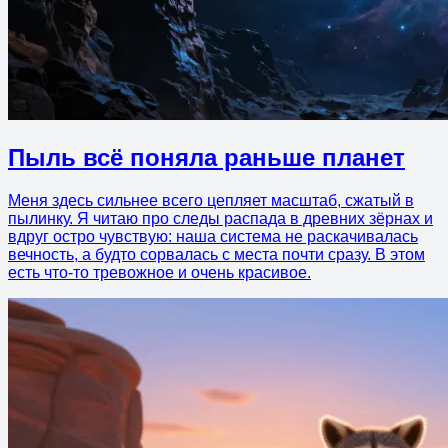
Пыль всё поняла раньше планет
Меня здесь сильнее всего цепляет масштаб, сжатый в
пылинку. Я читаю про следы распада в древних зёрнах и
вдруг остро чувствую: наша система не раскачивалась
вечность, а будто сорвалась с места почти сразу. В этом
есть что-то тревожное и очень красивое.