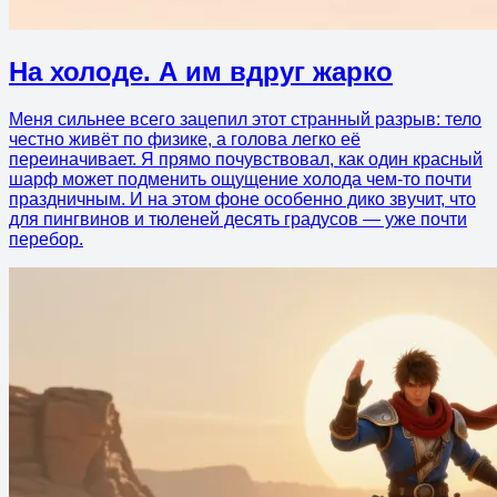
На холоде. А им вдруг жарко
Меня сильнее всего зацепил этот странный разрыв: тело
честно живёт по физике, а голова легко её
переиначивает. Я прямо почувствовал, как один красный
шарф может подменить ощущение холода чем-то почти
праздничным. И на этом фоне особенно дико звучит, что
для пингвинов и тюленей десять градусов — уже почти
перебор.