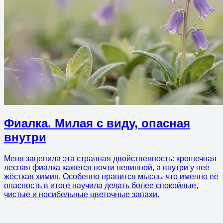
Фиалка. Милая с виду, опасная
внутри
Меня зацепила эта странная двойственность: крошечная
лесная фиалка кажется почти невинной, а внутри у неё
жёсткая химия. Особенно нравится мысль, что именно её
опасность в итоге научила делать более спокойные,
чистые и носибельные цветочные запахи.