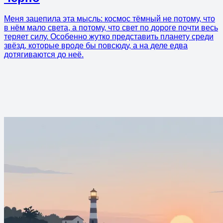
Меня зацепила эта мысль: космос тёмный не потому, что
в нём мало света, а потому, что свет по дороге почти весь
теряет силу. Особенно жутко представить планету среди
звёзд, которые вроде бы повсюду, а на деле едва
дотягиваются до неё.