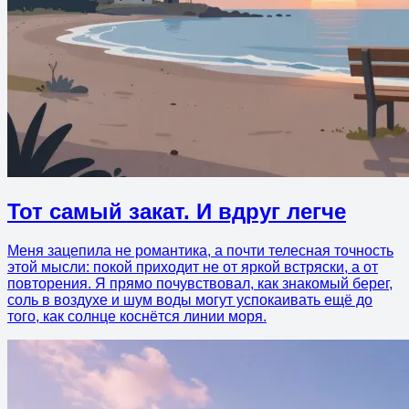
Тот самый закат. И вдруг легче
Меня зацепила не романтика, а почти телесная точность
этой мысли: покой приходит не от яркой встряски, а от
повторения. Я прямо почувствовал, как знакомый берег,
соль в воздухе и шум воды могут успокаивать ещё до
того, как солнце коснётся линии моря.