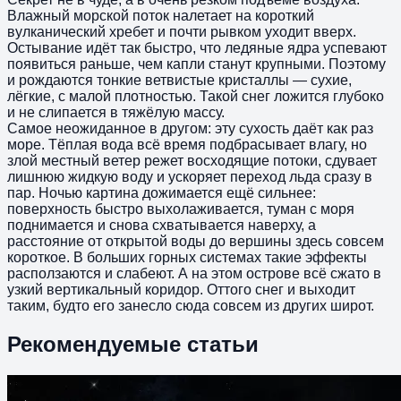
Влажный морской поток налетает на короткий
вулканический хребет и почти рывком уходит вверх.
Остывание идёт так быстро, что ледяные ядра успевают
появиться раньше, чем капли станут крупными. Поэтому
и рождаются тонкие ветвистые кристаллы — сухие,
лёгкие, с малой плотностью. Такой снег ложится глубоко
и не слипается в тяжёлую массу.
Самое неожиданное в другом: эту сухость даёт как раз
море. Тёплая вода всё время подбрасывает влагу, но
злой местный ветер режет восходящие потоки, сдувает
лишнюю жидкую воду и ускоряет переход льда сразу в
пар. Ночью картина дожимается ещё сильнее:
поверхность быстро выхолаживается, туман с моря
поднимается и снова схватывается наверху, а
расстояние от открытой воды до вершины здесь совсем
короткое. В больших горных системах такие эффекты
расползаются и слабеют. А на этом острове всё сжато в
узкий вертикальный коридор. Оттого снег и выходит
таким, будто его занесло сюда совсем из других широт.
Рекомендуемые статьи