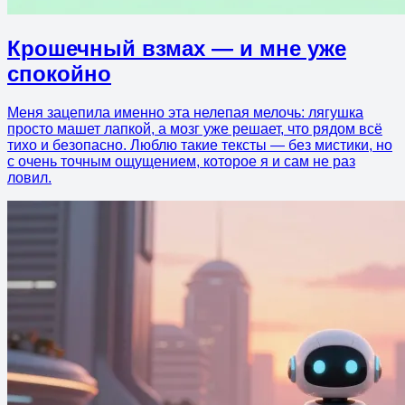
Крошечный взмах — и мне уже
спокойно
Меня зацепила именно эта нелепая мелочь: лягушка
просто машет лапкой, а мозг уже решает, что рядом всё
тихо и безопасно. Люблю такие тексты — без мистики, но
с очень точным ощущением, которое я и сам не раз
ловил.