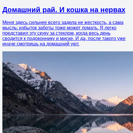
Домашний рай. И кошка на нервах
Меня здесь сильнее всего задела не жесткость, а сама
мысль: избыток заботы тоже может ломать. Я легко
представил эту скуку за стеклом, когда весь день
сводится к подоконнику и миске. И да, после такого уже
иначе смотришь на домашний уют.