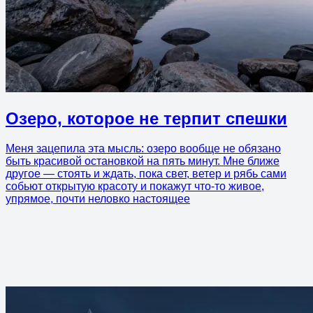
Озеро, которое не терпит спешки
Меня зацепила эта мысль: озеро вообще не обязано
быть красивой остановкой на пять минут. Мне ближе
другое — стоять и ждать, пока свет, ветер и рябь сами
собьют открытую красоту и покажут что-то живое,
упрямое, почти неловко настоящее