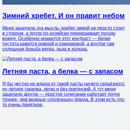
Зимний хребет. И он правит небом
Меня зацепила эта мысль: хребет зимой не просто стоит
в стороне, а почти по-хозяйски перекраивает погоду
вокруг. Особенно нравится этот контраст — белая
пустота кажется ровной и одинаковой, а внутри там
сплошная борьба ветра, льда и холода.
Летняя паста, а белка — с запасом
Я бы честно не ждала от такой пасты ничего серьёзного:
ну летняя тарелка, легко и без претензий. А тут меня
зацепило другое — простое сочетание работает почти
точнее, чем модные «полезные» блюда. В этом есть что-
то очень приятное.