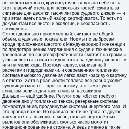
несколько мегаватт, круглосуточно тянуть на себе весь
этот плавучий отель для нескольких гостей, сжигать за
считаные дни десятки тысяч литров судового дизеля — и
при этом иметь полный набор сертификатов. То есть по
документам всё чисто: и экология, и безопасность
соблюдены.
Секрет довольно приземлённый: считают не общий
объём, а удельные показатели. Нормы по выбросам
вроде приложения шестого к Международной конвенции
по предотвращению загрязнения с судов и технические
требования по энергоэффективности смотрят на граммы
углекислого газа или оксидов азота на единицу мощности
или на милю хода. Поэтому корпус, вылизанный
расчётами гидродинамики, и современная топливная
система высокого давления легко дают красивую картину
в отчётах. Хотя в реальности топлива всё равно уходит
чудовищно много — просто потому, что само судно
слишком велико для такого числа пассажиров.
Дальше — ещё удобнее. Регуляторы жёстко требуют
двойное дно у топливных танков, резервные системы
пожаротушения, продвинутые системы инертного газа. И
это правда важно. Но правила почти не трогают другое:
как часто яхта выходит в море, сколько вертолётных
вылетов она обслуживает, сколько часов молотит
кондиционирование на стоянке. А ведь именно в такие