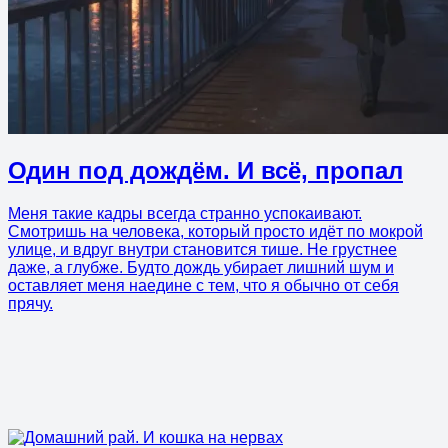
Один под дождём. И всё, пропал
Меня такие кадры всегда странно успокаивают.
Смотришь на человека, который просто идёт по мокрой
улице, и вдруг внутри становится тише. Не грустнее
даже, а глубже. Будто дождь убирает лишний шум и
оставляет меня наедине с тем, что я обычно от себя
прячу.