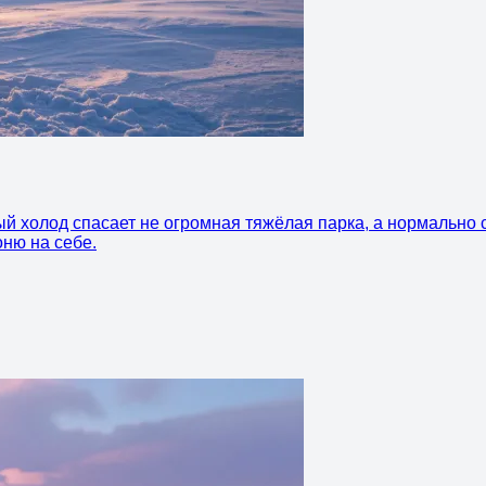
ый холод спасает не огромная тяжёлая парка, а нормально 
ню на себе.