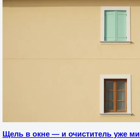
Щель в окне — и очиститель уже м