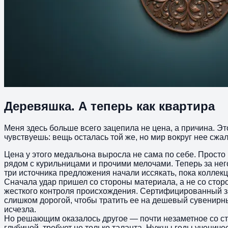
Деревяшка. А теперь как квартира
Меня здесь больше всего зацепила не цена, а причина. Э
чувствуешь: вещь осталась той же, но мир вокруг нее сжалс
Цена у этого медальона выросла не сама по себе. Просто 
рядом с курильницами и прочими мелочами. Теперь за него
три источника предложения начали иссякать, пока коллек
Сначала удар пришел со стороны материала, а не со сторо
жесткого контроля происхождения. Сертифицированный зап
слишком дорогой, чтобы тратить ее на дешевый сувенирны
исчезла.
Но решающим оказалось другое — почти незаметное со ст
глубиной, требует не только таланта. Нужны годы учениче