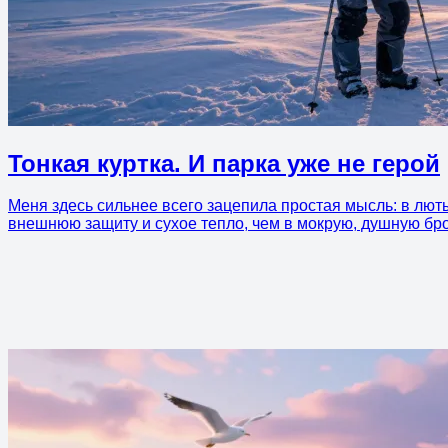
Тонкая куртка. И парка уже не герой
Меня здесь сильнее всего зацепила простая мысль: в лют
внешнюю защиту и сухое тепло, чем в мокрую, душную бро