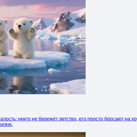
лость: никто не бережёт детство, его просто бросают на х
жизни.