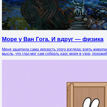
Море у Ван Гога. И вдруг — физика
Меня зацепила сама дерзость этого взгляда: взять живопис
мысль, что глаз мог сам собрать хаос моря в узор, похож