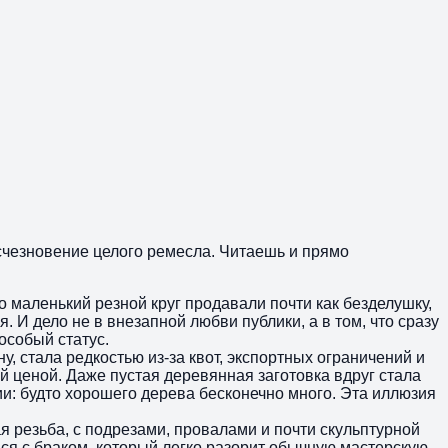
исчезновение целого ремесла. Читаешь и прямо
о маленький резной круг продавали почти как безделушку,
 И дело не в внезапной любви публики, а в том, что сразу
особый статус.
, стала редкостью из-за квот, экспортных ограничений и
 ценой. Даже пустая деревянная заготовка вдруг стала
и: будто хорошего дерева бесконечно много. Эта иллюзия
 резьба, с подрезами, провалами и почти скульптурной
ься с браком, который легко разорит обычную мастерскую.