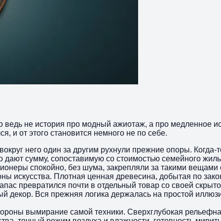
то ведь не история про модный ажиотаж, а про медленное 
я, и от этого становится немного не по себе.
вокруг него один за другим рухнули прежние опоры. Когда-т
 дают сумму, сопоставимую со стоимостью семейного жилья.
ционеры спокойно, без шума, закрепляли за такими вещами 
ны искусства. Плотная ценная древесина, добытая по закону
ас превратился почти в отдельный товар со своей скрытой
й декор. Вся прежняя логика держалась на простой иллюзи
ороны вымирание самой техники. Сверхглубокая рельефная
ства, точный режим воздуха и влажности, готовность мирит